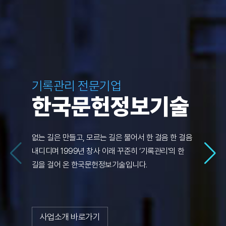
기록관리 전문기업
한국문헌정보기술
없는 길은 만들고, 모르는 길은 물어서 한 걸음 한 걸음
내디디며 1999년 창사 이래 꾸준히 ‘기록관리’의 한
길을 걸어 온 한국문헌정보기술입니다.
사업소개 바로가기